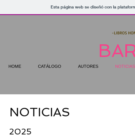
Esta página web se diseñó con la platafo
-LIBROS HO
BA
HOME
CATÁLOGO
AUTORES
NOTICIAS
NOTICIAS
2025